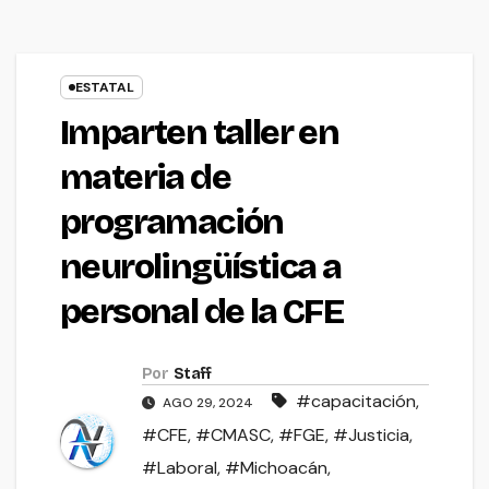
ESTATAL
Imparten taller en
materia de
programación
neurolingüística a
personal de la CFE
Por
Staff
#capacitación
,
AGO 29, 2024
#CFE
,
#CMASC
,
#FGE
,
#Justicia
,
#Laboral
,
#Michoacán
,