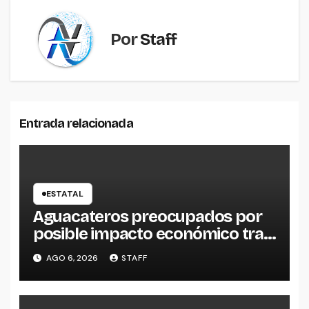
Por
Staff
Entrada relacionada
ESTATAL
Aguacateros preocupados por
posible impacto económico tras
alerta de Estados Unidos
AGO 6, 2026
STAFF