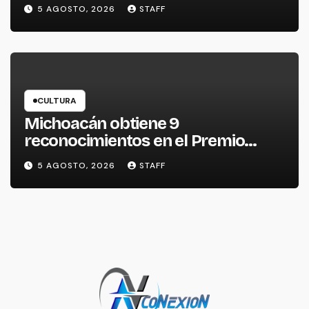
escrituras
5 AGOSTO, 2026
STAFF
CULTURA
Michoacán obtiene 9
reconocimientos en el Premio
Nacional de la Cerámica
5 AGOSTO, 2026
STAFF