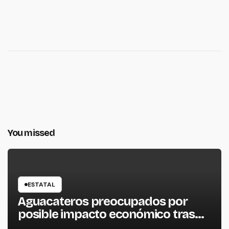
You missed
ESTATAL
Aguacateros preocupados por
posible impacto económico tras
alerta de Estados Unidos