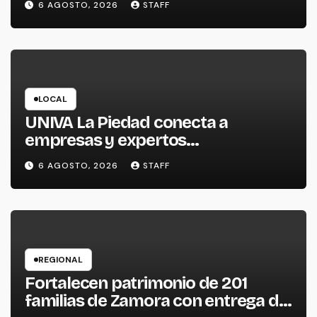
6 AGOSTO, 2026
STAFF
LOCAL
UNIVA La Piedad conecta a
empresas y expertos
internacionales para impulsar la
6 AGOSTO, 2026
STAFF
productividad empresarial
REGIONAL
Fortalecen patrimonio de 201
familias de Zamora con entrega de