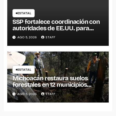
ESTATAL
SSP fortalece coordinación con
autoridades de EE.UU. para
reforzar seguridad en la región
AGO 5, 2026
STAFF
aguacatera
ESTATAL
Michoacán restaura suelos
forestales en 12 municipios
afectados por incendios
AGO 5, 2026
STAFF