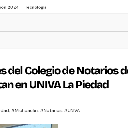
ción 2024
Tecnología
s del Colegio de Notarios d
tan en UNIVA La Piedad
edad
,
#Michoacán
,
#Notarios
,
#UNIVA