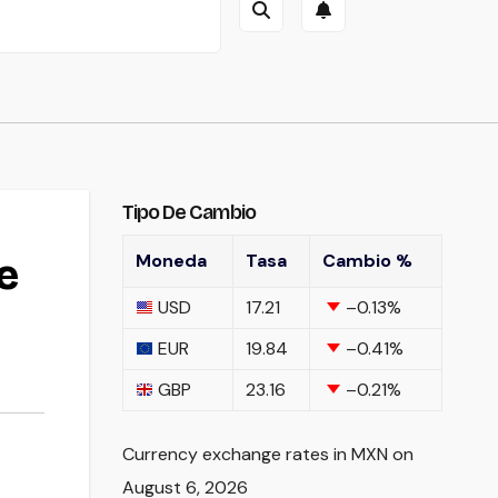
Tipo De Cambio
Moneda
Tasa
Cambio %
e
USD
17.21
–0.13
%
EUR
19.84
–0.41
%
GBP
23.16
–0.21
%
Currency exchange rates in
MXN
on
August 6, 2026