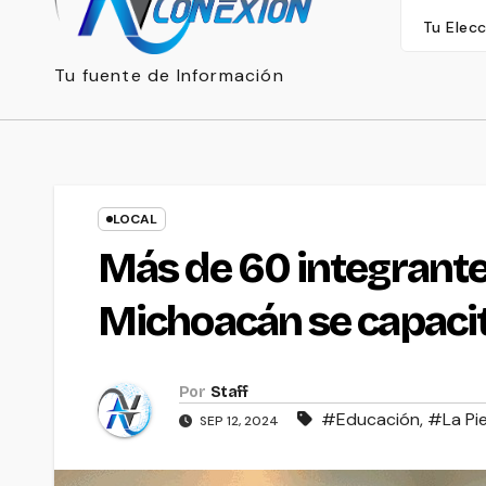
Tu Elec
Tu fuente de Información
LOCAL
Más de 60 integrante
Michoacán se capaci
Por
Staff
#Educación
,
#La Pi
SEP 12, 2024