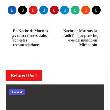
Navegación
En Noche de Muertos
Noche de Muertos, la
evita accidentes viales
tradición que pone los
de
con estas
ojos del mundo en
recomendaciones
Michoacán
entradas
Related Post
Estatal