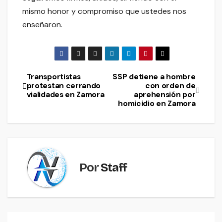
mismo honor y compromiso que ustedes nos
enseñaron.
Transportistas
SSP detiene a hombre
Navegación
protestan cerrando
con orden de
vialidades en Zamora
aprehensión por
de
homicidio en Zamora
entradas
Por
Staff