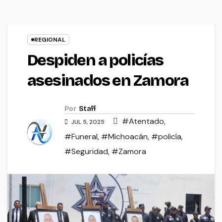
REGIONAL
Despiden a policías
asesinados en Zamora
Por
Staff
#Atentado
,
JUL 5, 2025
#Funeral
,
#Michoacán
,
#policía
,
#Seguridad
,
#Zamora