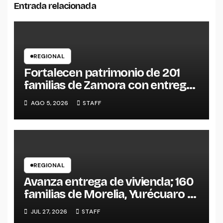
Entrada relacionada
REGIONAL
Fortalecen patrimonio de 201
familias de Zamora con entrega
de escrituras
AGO 5, 2026
STAFF
REGIONAL
Avanza entrega de vivienda; 160
familias de Morelia, Yurécuaro y
Vista Hermosa estrenan hogar
JUL 27, 2026
STAFF