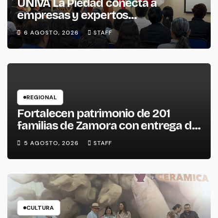
UNIVA La Piedad conecta a
empresas y expertos
internacionales para impulsar la
6 AGOSTO, 2026
STAFF
productividad empresarial
REGIONAL
Fortalecen patrimonio de 201
familias de Zamora con entrega de
escrituras
5 AGOSTO, 2026
STAFF
CULTURA