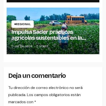
REGIONAL
Impulsa Sader prácticas
agrícolas sustentables en la
región Lerma
JUL 24, 2026
STAFF
Deja un comentario
Tu dirección de correo electrónico no será
publicada.
Los campos obligatorios están
marcados con
*