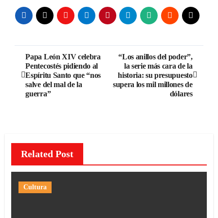
Navegación
Papa León XIV celebra
“Los anillos del poder”,
Pentecostés pidiendo al
la serie más cara de la
de
Espíritu Santo que “nos
historia: su presupuesto
salve del mal de la
supera los mil millones de
entradas
guerra”
dólares
Related Post
Cultura