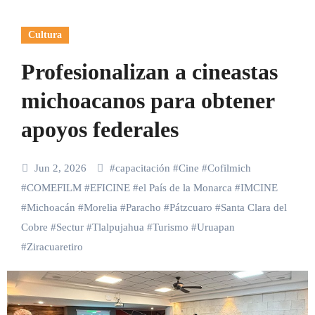
Cultura
Profesionalizan a cineastas
michoacanos para obtener
apoyos federales
Jun 2, 2026
#
capacitación
#
Cine
#
Cofilmich
#
COMEFILM
#
EFICINE
#
el País de la Monarca
#
IMCINE
#
Michoacán
#
Morelia
#
Paracho
#
Pátzcuaro
#
Santa Clara del
Cobre
#
Sectur
#
Tlalpujahua
#
Turismo
#
Uruapan
#
Ziracuaretiro