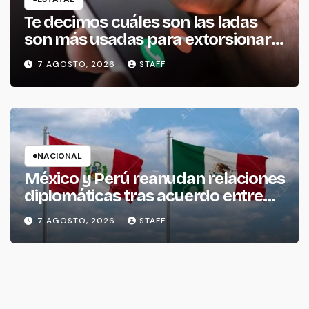
Te decimos cuáles son las ladas
son más usadas para extorsionar
en Michoacán
7 AGOSTO, 2026
STAFF
NACIONAL
México y Perú reanudan relaciones
diplomáticas tras acuerdo entre
ambos gobiernos
7 AGOSTO, 2026
STAFF