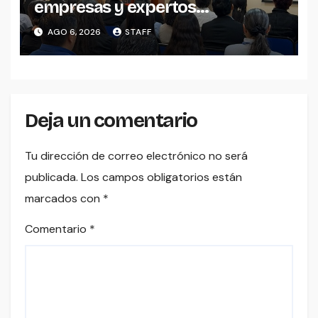
empresas y expertos
internacionales para impulsar la
AGO 6, 2026
STAFF
productividad empresarial
Deja un comentario
Tu dirección de correo electrónico no será
publicada.
Los campos obligatorios están
marcados con
*
Comentario
*