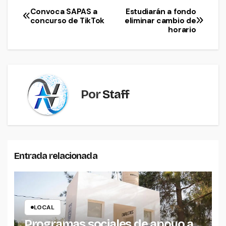
Convoca SAPAS a
Estudiarán a fondo
Navegación
concurso de TikTok
eliminar cambio de
horario
de
entradas
Por
Staff
Entrada relacionada
LOCAL
Programas sociales de apoyo a