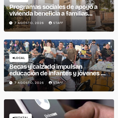
Programas sociales de apoyo a
vivienda beneficia a familias
piedadenses
7 AGOSTO, 2026
STAFF
LOCAL
Becas y calzado impulsan
educación de infantes y jóvenes de
La Piedad
7 AGOSTO, 2026
STAFF
ESTATAL