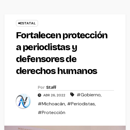
ESTATAL
Fortalecen protección
a periodistas y
defensores de
derechos humanos
Por
Staff
#Gobierno
,
ABR 26, 2022
#Michoacán
,
#Periodistas
,
#Protección