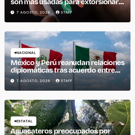
son más usadas para extorsionar
en Michoacán
7 AGOSTO, 2026
STAFF
NACIONAL
México y Perú reanudan relaciones
diplomáticas tras acuerdo entre
ambos gobiernos
7 AGOSTO, 2026
STAFF
ESTATAL
Aguacateros preocupados por