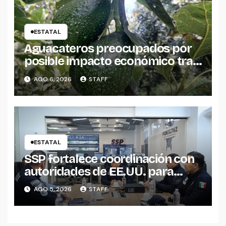
ESTATAL
Aguacateros preocupados por
posible impacto económico tras
alerta de Estados Unidos
AGO 6, 2026
STAFF
ESTATAL
SSP fortalece coordinación con
autoridades de EE.UU. para
reforzar seguridad en la región
AGO 5, 2026
STAFF
aguacatera