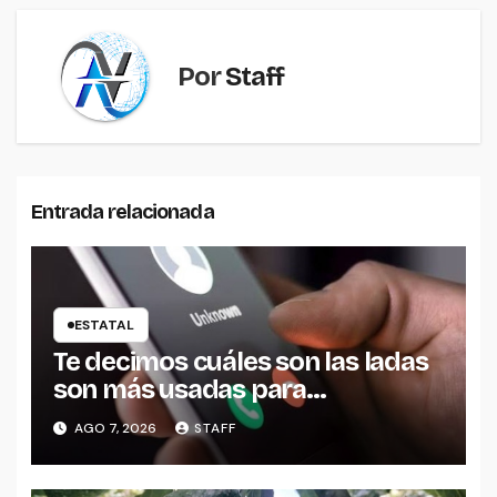
Por
Staff
Entrada relacionada
ESTATAL
Te decimos cuáles son las ladas
son más usadas para
extorsionar en Michoacán
AGO 7, 2026
STAFF