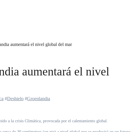
ndia aumentará el nivel global del mar
ndia aumentará el nivel
ca
#
Deshielo
#
Groenlandia
bido a la crisis Climática, provocada por el calentamiento global.
 cerca de 30 centímetros (un pie) a nivel global que se producirá en un futuro