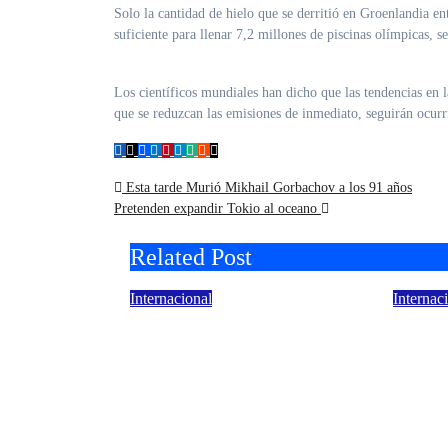
Solo la cantidad de hielo que se derritió en Groenlandia ent
suficiente para llenar 7,2 millones de piscinas olímpicas,
Los científicos mundiales han dicho que las tendencias en l
que se reduzcan las emisiones de inmediato, seguirán ocur
Navegación
Esta tarde Murió Mikhail Gorbachov a los 91 años
Pretenden expandir Tokio al oceano
de
Related Post
entradas
Internacional
Internac
León XIV confirma su
Imáge
primer viaje a América
que s
Latina
incen
refle
Ago 5, 2026
la es