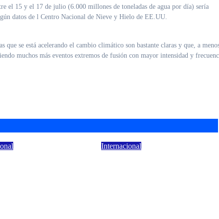
re el 15 y el 17 de julio (6.000 millones de toneladas de agua por día) sería
 según datos de l Centro Nacional de Nieve y Hielo de EE.UU.
as que se está acelerando el cambio climático son bastante claras y que, a meno
riendo muchos más eventos extremos de fusión con mayor intensidad y frecuenc
ional
Internacional
nes de crucifijos
Corea del Sur crea una
obrevivieron a
agencia para proteger a
dios reavivan
docentes inspirada en
xiones sobre la fe y
una exitosa serie de
peranza
Netflix