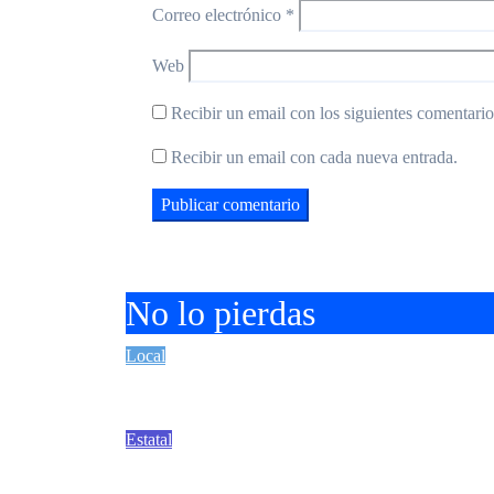
Correo electrónico
*
Web
Recibir un email con los siguientes comentarios
Recibir un email con cada nueva entrada.
No lo pierdas
Local
UNIVA La Piedad promueve la inc
Estatal
SSM fortalece la detección opor