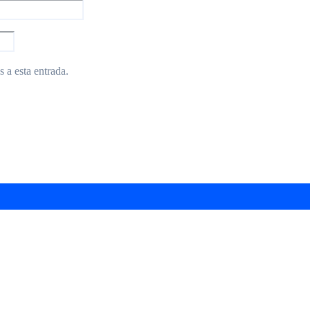
 a esta entrada.
lusión con mural de Lengua de Señas Mexica
tuna de cáncer de mama en Michoacán