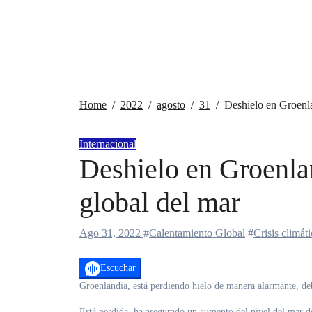
Home
2022
agosto
31
Deshielo en Groenla
Internacional
Deshielo en Groenla
global del mar
Ago 31, 2022
#
Calentamiento Global
#
Crisis climáti
Escuchar
Groenlandia, está perdiendo hielo de manera alarmante, de
Está perdida, ha asegurado un aumento del nivel del mar de