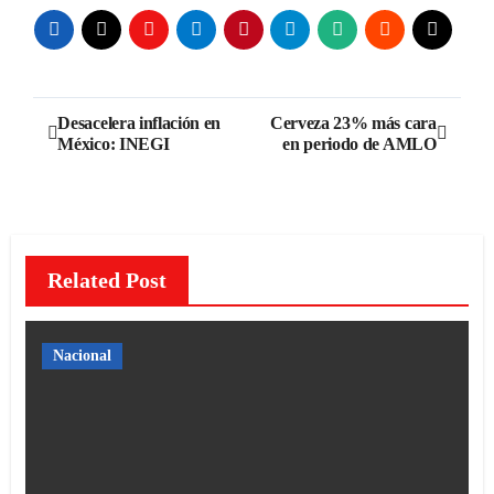
Navegación
Desacelera inflación en
Cerveza 23% más cara
México: INEGI
en periodo de AMLO
de
entradas
Related Post
Nacional