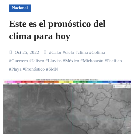
Nacional
Este es el pronóstico del
clima para hoy
Oct 25, 2022
#
Calor
#
cielo
#
clima
#
Colima
#
Guerrero
#
Jalisco
#
Lluvias
#
México
#
Michoacán
#
Pacífico
#
Playa
#
Pronóstico
#
SMN