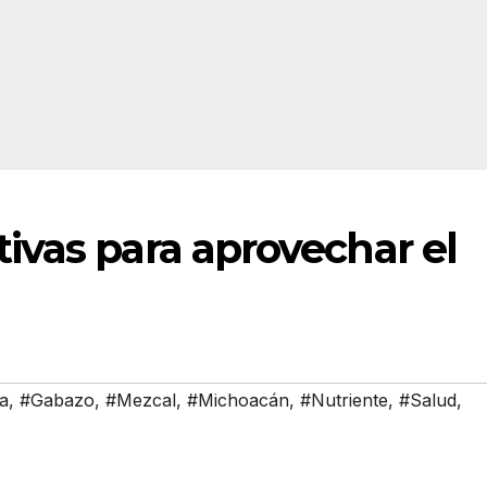
ivas para aprovechar el
a
,
#Gabazo
,
#Mezcal
,
#Michoacán
,
#Nutriente
,
#Salud
,