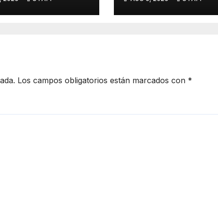
tados por
homicidios resp
ndios
al punto más alt
en 2021
cada.
Los campos obligatorios están marcados con
*