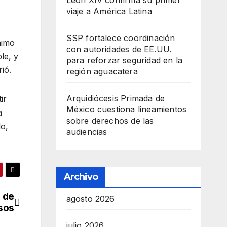
León XIV confirma su primer
viaje a América Latina
SSP fortalece coordinación
nimo
con autoridades de EE.UU.
le, y
para reforzar seguridad en la
rió.
región aguacatera
Arquidiócesis Primada de
ir
México cuestiona lineamientos
a
sobre derechos de las
do,
audiencias
Archivo
 de
agosto 2026
sos
julio 2026