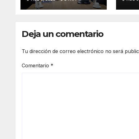
EE.UU. para reforzar
afec
seguridad en la
ince
región aguacatera
Deja un comentario
Tu dirección de correo electrónico no será publi
Comentario
*