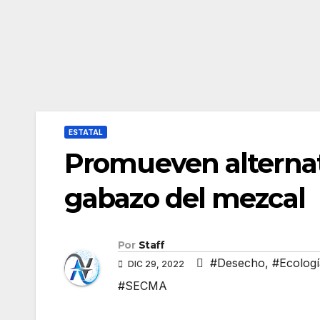
ESTATAL
Promueven alternat
gabazo del mezcal
Por
Staff
#Desecho
,
#Ecologí
DIC 29, 2022
#SECMA