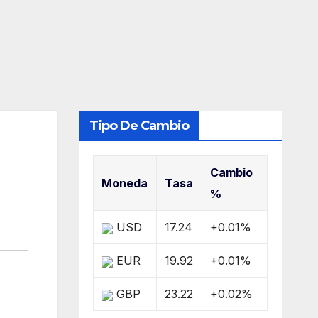
Tipo De Cambio
Cambio
Moneda
Tasa
%
USD
17.24
+0.01
%
EUR
19.92
+0.01
%
GBP
23.22
+0.02
%