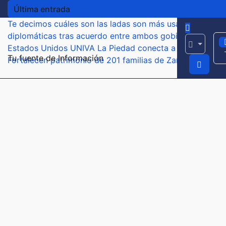
Última entrada
Te decimos cuáles son las ladas son más usadas para ex
diplomáticas tras acuerdo entre ambos gobiernos
Aguaca
Estados Unidos
UNIVA La Piedad conecta a empresas y ex
Tu fuente de Información
Fortalecen patrimonio de 201 familias de Zamora con ent