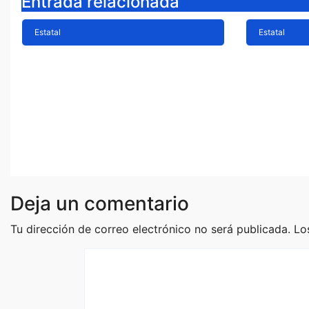
Entrada relacionada
Estatal
Estatal
Te decimos cuáles son
Aguaca
las ladas son más usadas
preocup
para extorsionar en
impacto
Michoacán
alerta 
Ago 7, 2026
Staff
Ago 6, 2
Deja un comentario
Tu dirección de correo electrónico no será publicada.
Lo