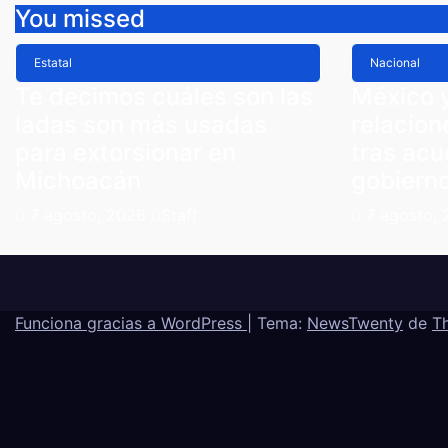
You missed
Estatal
Nacional
Te decimos cuáles son las
México 
ladas son más usadas
relacion
para extorsionar en
tras ac
Michoacán
gobiern
7 agosto, 2026
Staff
7 agosto,
Funciona gracias a WordPress
|
Tema:
NewsTwenty
de
T