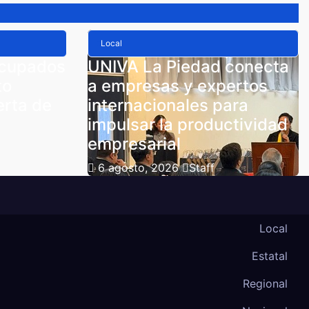
Local
ocupados
UNIVA La Piedad conecta
to
a empresas y expertos
erta de
internacionales para
impulsar la productividad
empresarial
6 agosto, 2026
Staff
Local
Estatal
Regional