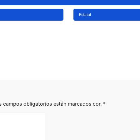
Estatal
teros
SSP fortalece
ados por posible
coordinación con
 económico tras
autoridades de EE
de Estados Unidos
para reforzar segu
en la región aguac
026
Staff
Ago 5, 2026
Staff
s campos obligatorios están marcados con
*