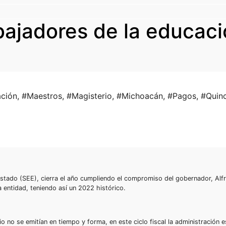
bajadores de la educaci
ción
,
#Maestros
,
#Magisterio
,
#Michoacán
,
#Pagos
,
#Quin
Estado (SEE), cierra el año cumpliendo el compromiso del gobernador, Al
 entidad, teniendo así un 2022 histórico.
 no se emitían en tiempo y forma, en este ciclo fiscal la administración es