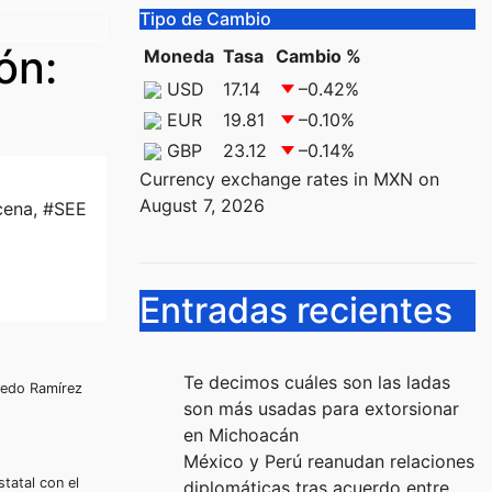
Tipo de Cambio
ón:
Moneda
Tasa
Cambio %
USD
17.14
–0.42
%
EUR
19.81
–0.10
%
GBP
23.12
–0.14
%
Currency exchange rates in
MXN
on
August 7, 2026
cena
,
#SEE
Entradas recientes
Te decimos cuáles son las ladas
fredo Ramírez
son más usadas para extorsionar
en Michoacán
México y Perú reanudan relaciones
tatal con el
diplomáticas tras acuerdo entre