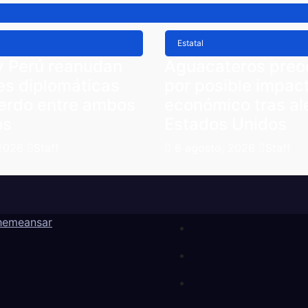
Estatal
y Perú reanudan
Aguacateros pre
es diplomáticas
por posible impac
uerdo entre ambos
económico tras al
os
Estados Unidos
 2026
Staff
6 agosto, 2026
Staff
hemeansar