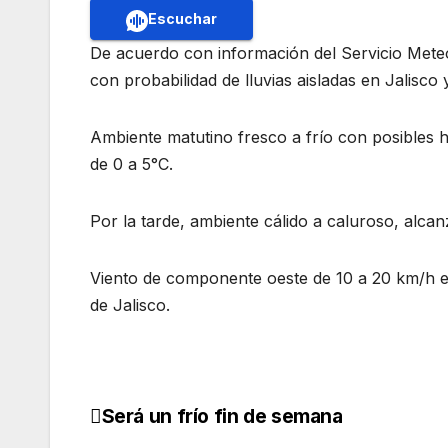
Escuchar
De acuerdo con información del Servicio Meteo
con probabilidad de lluvias aisladas en Jalisco 
Ambiente matutino fresco a frío con posibles
de 0 a 5°C.
Por la tarde, ambiente cálido a caluroso, alc
Viento de componente oeste de 10 a 20 km/h en
de Jalisco.
Será un frío fin de semana
Navegación