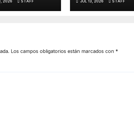
0, 2026
STAFF
JUL 13, 2026
STAFF
-Tortilla
13 de julio
cada.
Los campos obligatorios están marcados con
*