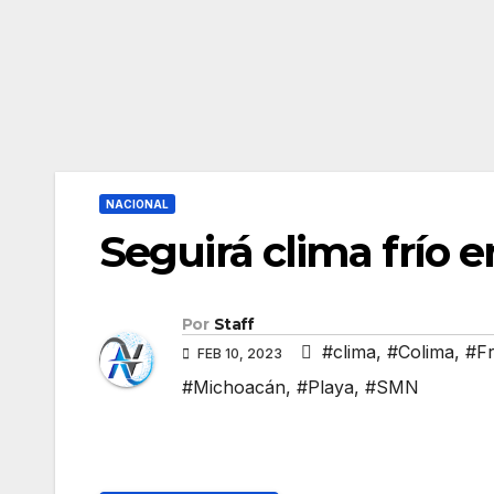
NACIONAL
Seguirá clima frío e
Por
Staff
#clima
,
#Colima
,
#Fr
FEB 10, 2023
#Michoacán
,
#Playa
,
#SMN