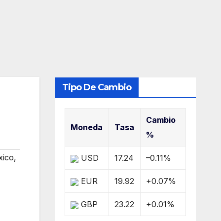
Tipo De Cambio
Cambio
Moneda
Tasa
%
xico
,
USD
17.24
–0.11
%
EUR
19.92
+0.07
%
GBP
23.22
+0.01
%