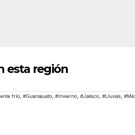
n esta región
ente frío
,
#Guanajuato
,
#Invierno
,
#Jalisco
,
#Lluvias
,
#Mé