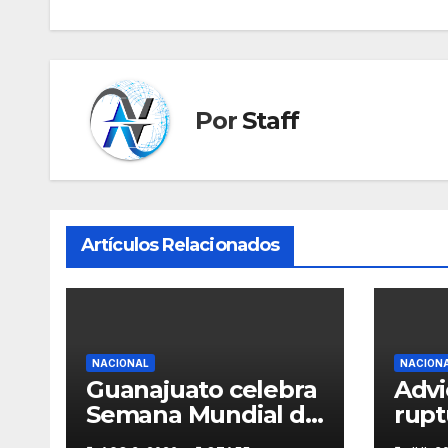
de
entradas
Por
Staff
Artículos Relacionados
NACIONAL
NACION
Guanajuato celebra
Advi
Semana Mundial de
rupt
la Lactancia
Acue