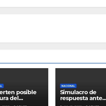
AL
NACIONAL
erten posible
Simulacro de
ura del
respuesta ante
rdo Nacional
narcobloqueos 