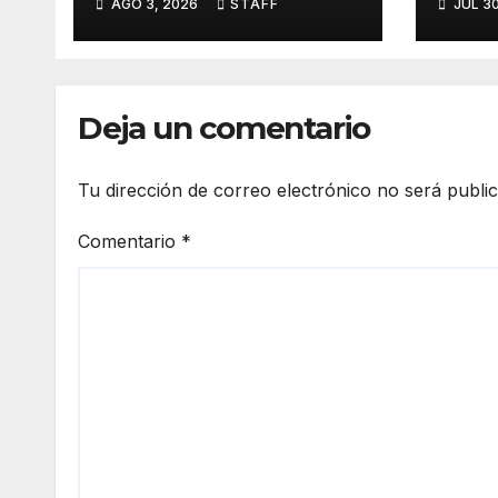
AGO 3, 2026
STAFF
JUL 3
Materna 2026.
Maíz
Deja un comentario
Tu dirección de correo electrónico no será publi
Comentario
*