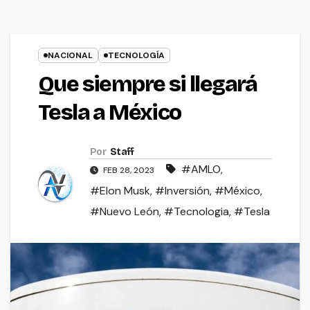
NACIONAL
TECNOLOGÍA
Que siempre si llegará
Tesla a México
Por
Staff
#AMLO
,
FEB 28, 2023
#Elon Musk
,
#Inversión
,
#México
,
#Nuevo León
,
#Tecnologia
,
#Tesla