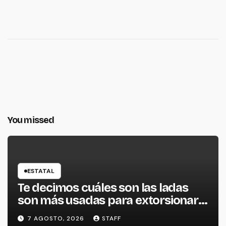
You missed
ESTATAL
Te decimos cuáles son las ladas
son más usadas para extorsionar
en Michoacán
7 AGOSTO, 2026
STAFF