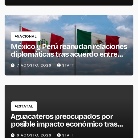
NACIONAL
México y Perú reanudan relaciones
diplomáticas tras acuerdo entre
ambos gobiernos
7 AGOSTO, 2026
STAFF
ESTATAL
Aguacateros preocupados por
posible impacto económico tras
alerta de Estados Unidos
6 AGOSTO, 2026
STAFF