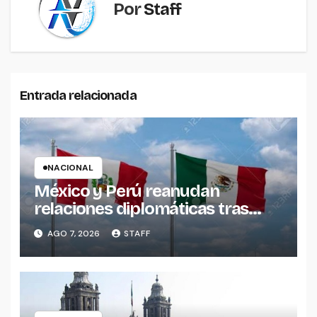
Por
Staff
Entrada relacionada
NACIONAL
México y Perú reanudan
relaciones diplomáticas tras
acuerdo entre ambos gobiernos
AGO 7, 2026
STAFF