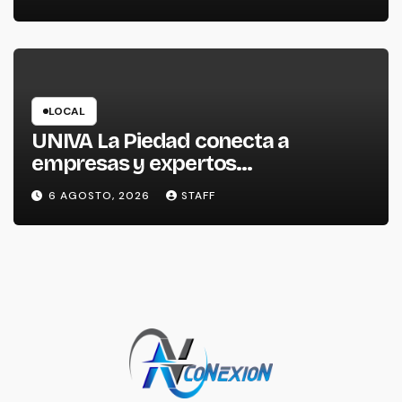
LOCAL
UNIVA La Piedad conecta a
empresas y expertos
internacionales para impulsar la
6 AGOSTO, 2026
STAFF
productividad empresarial