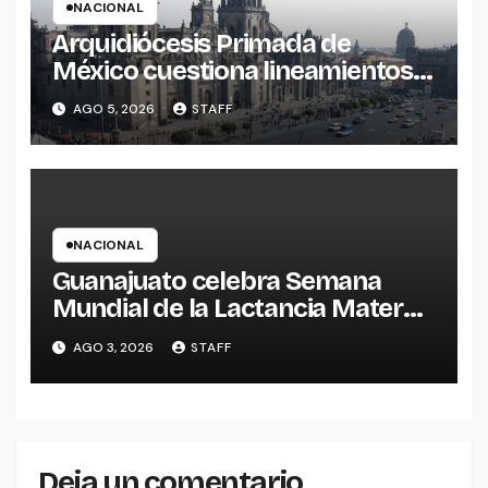
NACIONAL
Arquidiócesis Primada de
México cuestiona lineamientos
sobre derechos de las
AGO 5, 2026
STAFF
audiencias
NACIONAL
Guanajuato celebra Semana
Mundial de la Lactancia Materna
2026.
AGO 3, 2026
STAFF
Deja un comentario