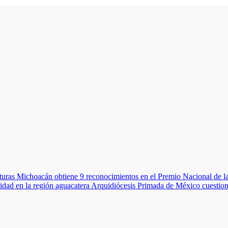
turas
Michoacán obtiene 9 reconocimientos en el Premio Nacional de l
idad en la región aguacatera
Arquidiócesis Primada de México cuestiona