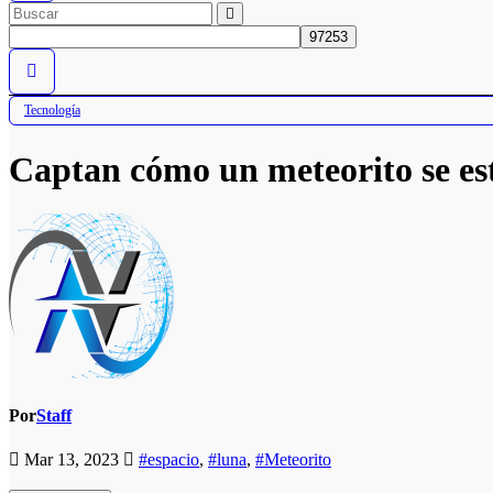
Tecnología
Captan cómo un meteorito se est
Por
Staff
Mar 13, 2023
#espacio
,
#luna
,
#Meteorito