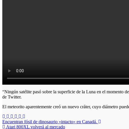
“Ningún satélite pasó sobre la superficie de la Luna en el momento de 
de Twitter.
El meteorito aparentemente creó un nuevo cráter, cuyo diámetro puede
Navegación
Encuentran fósil de dinosaurio «intacto» en Canadá.
Atari 800XL volverá al mercado