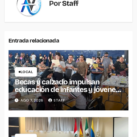
Por
Staff
Entrada relacionada
LOCAL
Becas y calzado impulsan
educación de infantes y jóvenes
de La Piedad
AGO 7, 2026
STAFF