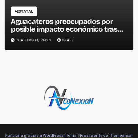
ESTATAL
Aguacateros preocupados por
posible impacto económico tras
alerta de Estados Unidos
6 AGOSTO, 2026
STAFF
Funciona gracias a WordPress
|
Tema:
NewsTwenty
de
Themeansar