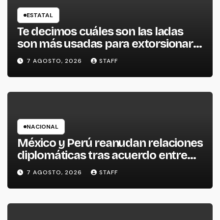
ESTATAL
Te decimos cuáles son las ladas
son más usadas para extorsionar
en Michoacán
7 AGOSTO, 2026
STAFF
NACIONAL
México y Perú reanudan relaciones
diplomáticas tras acuerdo entre
ambos gobiernos
7 AGOSTO, 2026
STAFF