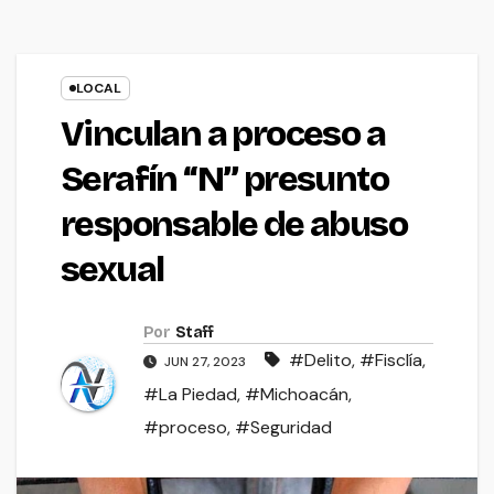
LOCAL
Vinculan a proceso a
Serafín “N” presunto
responsable de abuso
sexual
Por
Staff
#Delito
,
#Fisclía
,
JUN 27, 2023
#La Piedad
,
#Michoacán
,
#proceso
,
#Seguridad