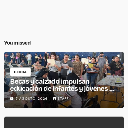
You missed
LOCAL
Becas y calzado impulsan
educación de infantes y jóvenes de
La Piedad
7 AGOSTO, 2026
STAFF