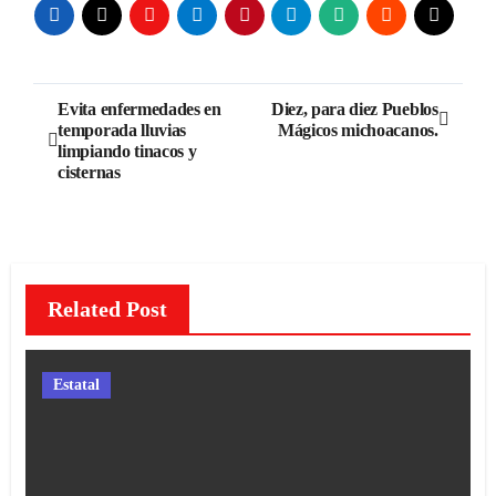
Navegación
Evita enfermedades en
Diez, para diez Pueblos
temporada lluvias
Mágicos michoacanos.
de
limpiando tinacos y
cisternas
entradas
Related Post
Estatal