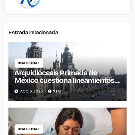
Entrada relacionada
NACIONAL
Arquidiócesis Primada de
México cuestiona lineamientos
sobre derechos de las
AGO 5, 2026
STAFF
audiencias
NACIONAL