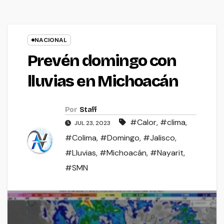
NACIONAL
Prevén domingo con
lluvias en Michoacán
Por
Staff
#Calor
,
#clima
,
JUL 23, 2023
#Colima
,
#Domingo
,
#Jalisco
,
#Lluvias
,
#Michoacán
,
#Nayarit
,
#SMN