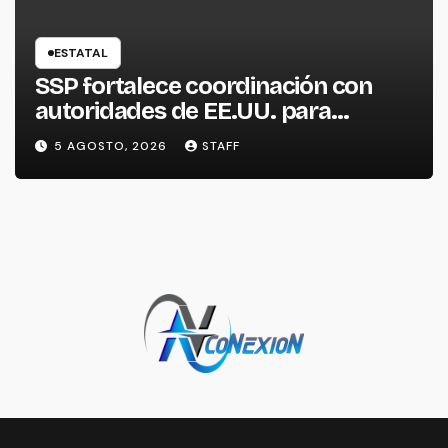
ESTATAL
SSP fortalece coordinación con
autoridades de EE.UU. para
reforzar seguridad en la región
5 AGOSTO, 2026
STAFF
aguacatera