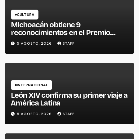
CULTURA
Michoacán obtiene 9
reconocimientos en el Premio
Nacional de la Cerámica
5 AGOSTO, 2026
STAFF
INTERNACIONAL
León XIV confirma su primer viaje a
América Latina
5 AGOSTO, 2026
STAFF