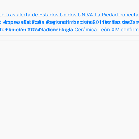
o tras alerta de Estados Unidos
UNIVA La Piedad conecta
Local
Estatal
Regional
Nacional
Internacional
d empresarial
Fortalecen patrimonio de 201 familias de Za
Tu Elección 2024
Tecnología
os en el Premio Nacional de la Cerámica
León XIV confirm