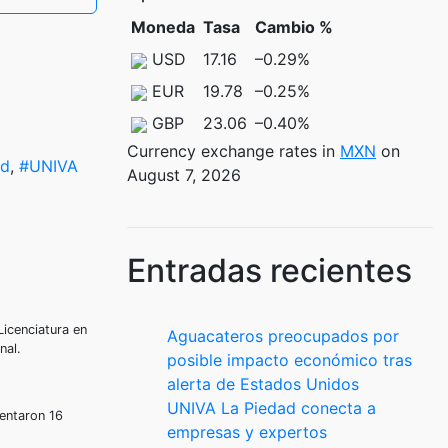
Moneda
Tasa
Cambio %
USD
17.16
–0.29
%
EUR
19.78
–0.25
%
GBP
23.06
–0.40
%
Currency exchange rates in
MXN
on
ad
,
#UNIVA
August 7, 2026
Entradas recientes
Licenciatura en
Aguacateros preocupados por
nal.
posible impacto económico tras
alerta de Estados Unidos
UNIVA La Piedad conecta a
sentaron 16
empresas y expertos