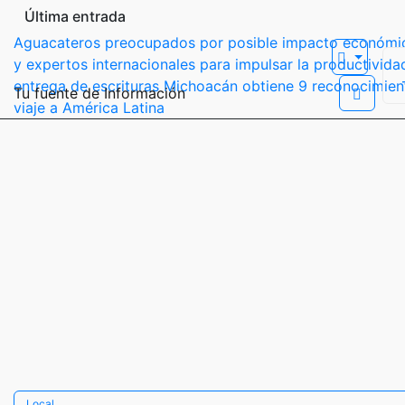
Última entrada
Aguacateros preocupados por posible impacto económic
y expertos internacionales para impulsar la productivida
entrega de escrituras
Michoacán obtiene 9 reconocimient
Tu fuente de Información
viaje a América Latina
Local