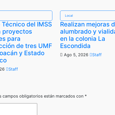
Local
 Técnico del IMSS
Realizan mejoras 
 proyectos
alumbrado y viali
les para
en la colonia La
cción de tres UMF
Escondida
oacán y Estado
Ago 5, 2026
Staff
ico
026
Staff
s campos obligatorios están marcados con
*