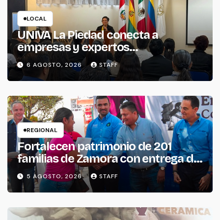
LOCAL
UNIVA La Piedad conecta a
empresas y expertos
internacionales para impulsar la
6 AGOSTO, 2026
STAFF
productividad empresarial
REGIONAL
Fortalecen patrimonio de 201
familias de Zamora con entrega de
escrituras
5 AGOSTO, 2026
STAFF