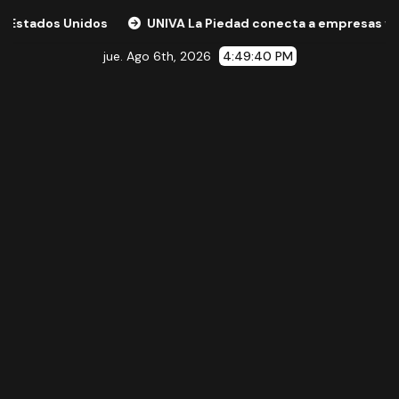
os
UNIVA La Piedad conecta a empresas y expertos intern
jue. Ago 6th, 2026
4:49:41 PM