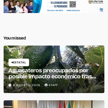
You missed
ESTATAL
Aguacateros preocupados por
posible impacto económico tras
alerta de Estados Unidos
6 AGOSTO, 2026
STAFF