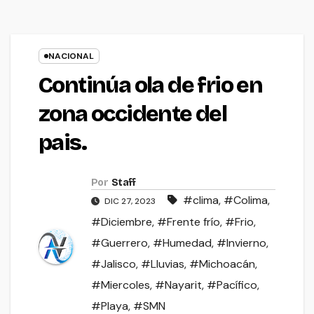
NACIONAL
Continúa ola de frio en
zona occidente del
pais.
Por
Staff
#clima
,
#Colima
,
DIC 27, 2023
#Diciembre
,
#Frente frío
,
#Frio
,
#Guerrero
,
#Humedad
,
#Invierno
,
#Jalisco
,
#Lluvias
,
#Michoacán
,
#Miercoles
,
#Nayarit
,
#Pacífico
,
#Playa
,
#SMN