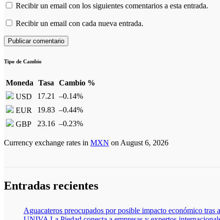
Recibir un email con los siguientes comentarios a esta entrada.
Recibir un email con cada nueva entrada.
Tipo de Cambio
Moneda
Tasa
Cambio %
17.21
–0.14
%
USD
19.83
–0.44
%
EUR
23.16
–0.23
%
GBP
Currency exchange rates in
MXN
on August 6, 2026
Entradas recientes
Aguacateros preocupados por posible impacto económico tras a
UNIVA La Piedad conecta a empresas y expertos internacionales