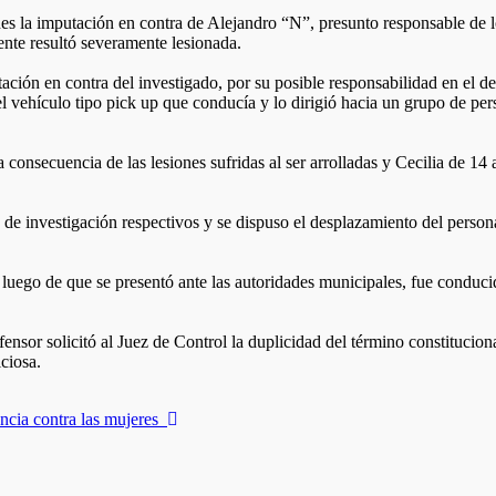
s la imputación en contra de Alejandro “N”, presunto responsable de lo
ente resultó severamente lesionada.
ación en contra del investigado, por su posible responsabilidad en el d
 el vehículo tipo pick up que conducía y lo dirigió hacia un grupo de pe
onsecuencia de las lesiones sufridas al ser arrolladas y Cecilia de 14 
 de investigación respectivos y se dispuso el desplazamiento del person
luego de que se presentó ante las autoridades municipales, fue conducid
nsor solicitó al Juez de Control la duplicidad del término constitucion
iciosa.
ncia contra las mujeres