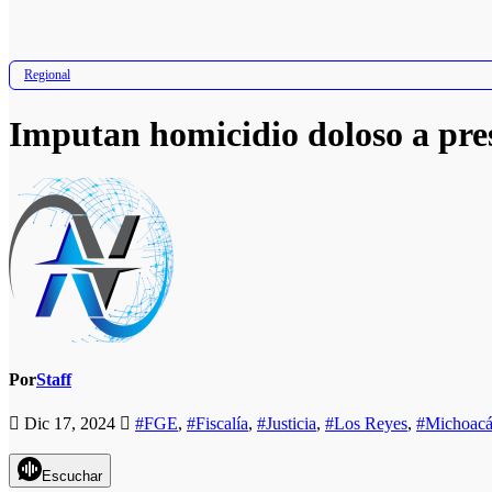
Regional
Imputan homicidio doloso a pre
Por
Staff
Dic 17, 2024
#FGE
,
#Fiscalía
,
#Justicia
,
#Los Reyes
,
#Michoac
Escuchar