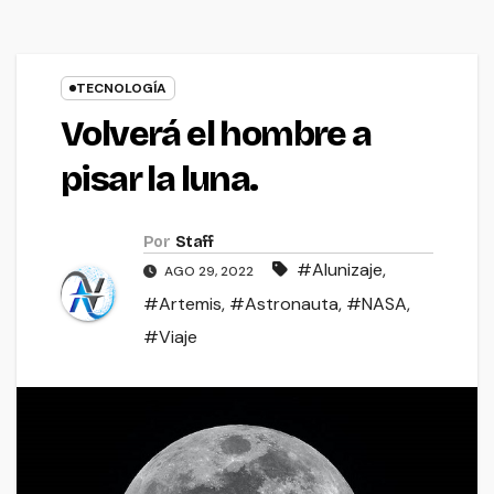
TECNOLOGÍA
Volverá el hombre a
pisar la luna.
Por
Staff
#Alunizaje
,
AGO 29, 2022
#Artemis
,
#Astronauta
,
#NASA
,
#Viaje