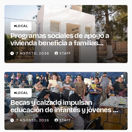
LOCAL
Programas sociales de apoyo a
vivienda beneficia a familias
piedadenses
7 AGOSTO, 2026
STAFF
LOCAL
Becas y calzado impulsan
educación de infantes y jóvenes de
La Piedad
7 AGOSTO, 2026
STAFF