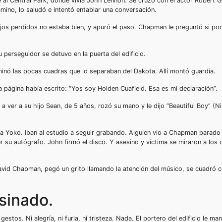
e al Central Park, donde vivía John Lennon. Se cruzó con el actor Robert Go
amino, lo saludó e intentó entablar una conversación.
jos perdidos no estaba bien, y apuró el paso. Chapman le preguntó si pod
perseguidor se detuvo en la puerta del edificio.
inó las pocas cuadras que lo separaban del Dakota. Allí montó guardia.
a página había escrito: “Yos soy Holden Cuafield. Esa es mi declaración”.
ó a ver a su hijo Sean, de 5 años, rozó su mano y le dijo “Beautiful Boy” (
o a Yoko. Iban al estudio a seguir grabando. Alguien vio a Chapman parad
r su autógrafo. John firmó el disco. Y asesino y víctima se miraron a los 
avid Chapman, pegó un grito llamando la atención del músico, se cuadró 
sinado.
s. Ni alegría, ni furia, ni tristeza. Nada. El portero del edificio le ma