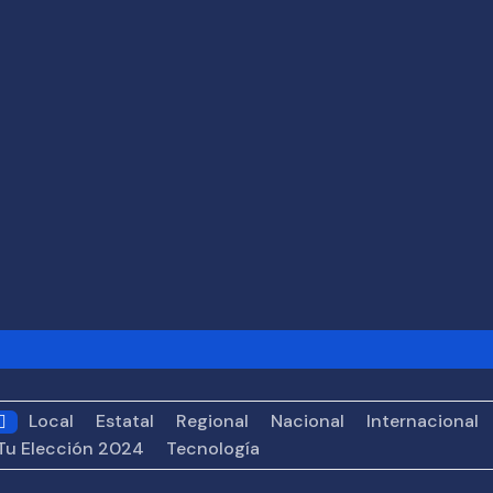
rega de escrituras
Michoacán obtiene 9 reconocimientos e
je a América Latina
SSP fortalece coordinación con autori
Local
Estatal
Regional
Nacional
Internacional
rquidiócesis Primada de México cuestiona lineamientos so
Tu Elección 2024
Tecnología