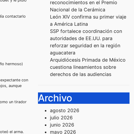
ulet y le pidió
reconocimientos en el Premio
Nacional de la Cerámica
León XIV confirma su primer viaje
ía contactarlo
a América Latina
SSP fortalece coordinación con
autoridades de EE.UU. para
reforzar seguridad en la región
aguacatera
Arquidiócesis Primada de México
Niño hermoso)
cuestiona lineamientos sobre
derechos de las audiencias
o expectante con
ojos, aunque
Archivo
como un tirador
agosto 2026
julio 2026
junio 2026
mayo 2026
noteó el arma.