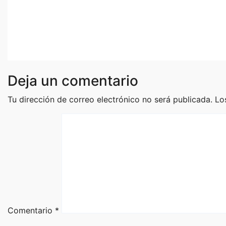
reconocimientos en el
verano 
Premio Nacional de la
Artes d
Cerámica
Ago 3, 2
Ago 5, 2026
Staff
Deja un comentario
Tu dirección de correo electrónico no será publicada.
Lo
Comentario
*