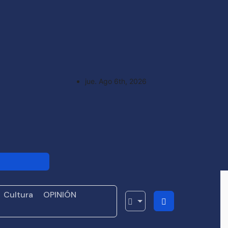
jue. Ago 6th, 2026
n el Premio
dades de
Cultura
OPINIÓN
bre