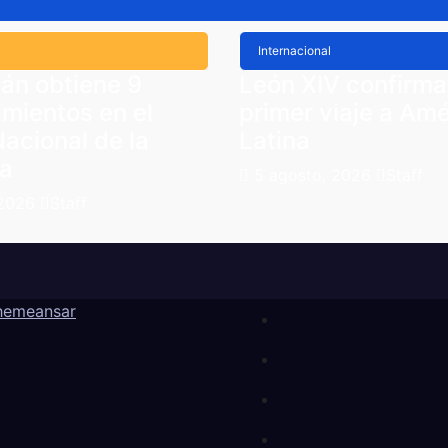
Internacional
án obtiene 9
León XIV confirma
mientos en el
primer viaje a Amé
acional de la
Latina
a
5 agosto, 2026
Staff
 2026
Staff
hemeansar