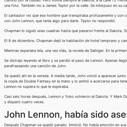
Caminó por la ciudad. Pero volvía siempre al Dakota, a la calle 72 frent
una foto. También vio a James Taylor por la calle. Se interpuso en su c
El cantautor vio que ese hombre que transpiraba profusamente y con o
con John Lennon, que tenía algo para darle. Taylor no respondió.
Chapman lo siguió unas cuadras hasta que pasaron frente al Dakota. Su 
El 8 de diciembre, Chapman dejó la habitación de hotel temprano y cam
Mientras esperaba leía, una vez más, la novela de Salinger. En la primer
Se distrajo leyendo el libro y se perdió el paso de Lennon. Apenas lleg
parafraseando una canción de John.
Se quedó ahí en la vereda. A media tarde, John volvió a aparecer junt
la copia de Double Fantasy en la mano y lo animó a acercarse para tene
Lennon no supiera lo que le esperaba.
Casi seis horas después, Lennon y Yoko volvieron al Dakota. Y Mark D
y disparó cuatro veces.
John Lennon, había sido ase
Después Chapman se quedó parado. Inmóvil. No había emoción en sus gesto