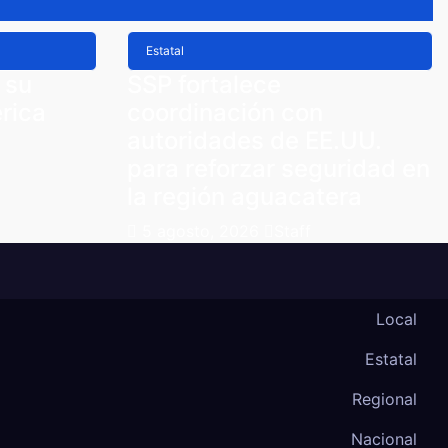
Estatal
 su
SSP fortalece
rica
coordinación con
autoridades de EE.UU.
para reforzar seguridad en
la región aguacatera
5 agosto, 2026
Staff
Local
Estatal
Regional
Nacional