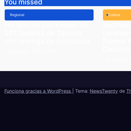
You missed
Regional
Cultura
Fortalecen patrimonio de
Michoac
201 familias de Zamora
reconoci
con entrega de escrituras
Premio N
Cerámic
5 agosto, 2026
Staff
5 agosto,
Funciona gracias a WordPress
|
Tema:
NewsTwenty
de
T