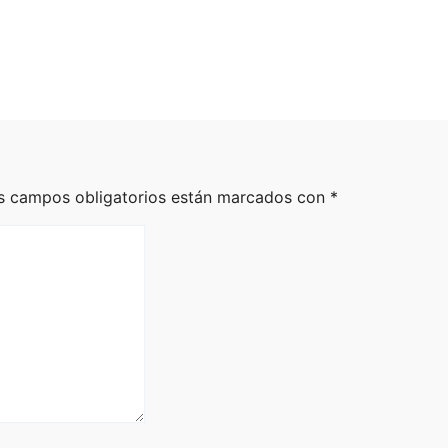
en Escuela de
Cantoya Fest 2026
e La Piedad
hace vibrar a Pátz
026
Staff
Ago 2, 2026
Staff
s campos obligatorios están marcados con
*