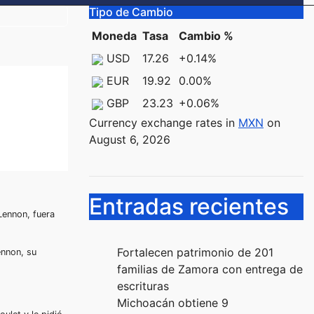
Tipo de Cambio
Moneda
Tasa
Cambio %
USD
17.26
+0.14
%
EUR
19.92
0.00
%
GBP
23.23
+0.06
%
Currency exchange rates in
MXN
on
August 6, 2026
Entradas recientes
Lennon, fuera
Fortalecen patrimonio de 201
ennon, su
familias de Zamora con entrega de
escrituras
Michoacán obtiene 9