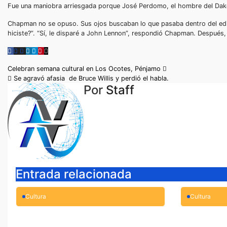
Fue una maniobra arriesgada porque José Perdomo, el hombre del Dakota
Chapman no se opuso. Sus ojos buscaban lo que pasaba dentro del edific
hiciste?”. “Sí, le disparé a John Lennon”, respondió Chapman. Después, 
Navegación
Celebran semana cultural en Los Ocotes, Pénjamo
Se agravó afasia de Bruce Willis y perdió el habla.
de
Por
Staff
entradas
Entrada relacionada
Cultura
Cultura
Michoacán obtiene 9
Concluy