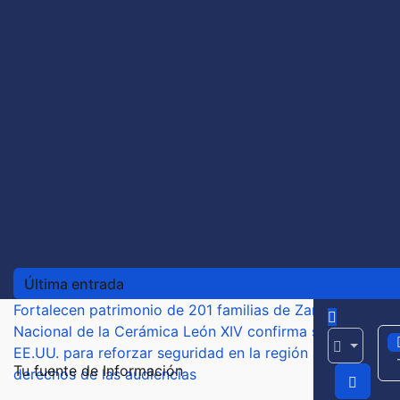
Última entrada
Fortalecen patrimonio de 201 familias de Zamora con ent
Nacional de la Cerámica
León XIV confirma su primer via
EE.UU. para reforzar seguridad en la región aguacatera
A
Tu fuente de Información
derechos de las audiencias