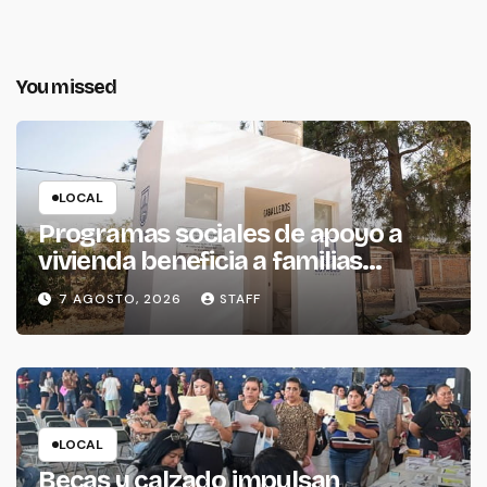
You missed
LOCAL
Programas sociales de apoyo a
vivienda beneficia a familias
piedadenses
7 AGOSTO, 2026
STAFF
LOCAL
Becas y calzado impulsan