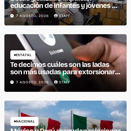
educación de infantes y jóvenes de
La Piedad
7 AGOSTO, 2026
STAFF
ESTATAL
Te decimos cuáles son las ladas
son más usadas para extorsionar
en Michoacán
7 AGOSTO, 2026
STAFF
NACIONAL
México y Perú reanudan relaciones