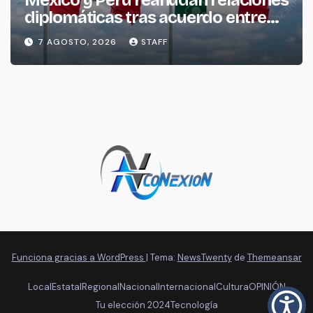
diplomáticas tras acuerdo entre
ambos gobiernos
7 AGOSTO, 2026
STAFF
Funciona gracias a WordPress
|
Tema:
NewsTwenty
de
Themeansar
Local
Estatal
Regional
Nacional
Internacional
Cultura
OPINIÓN
Tu elección 2024
Tecnología