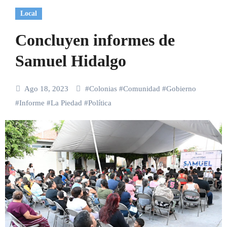
Local
Concluyen informes de
Samuel Hidalgo
Ago 18, 2023
#
Colonias
#
Comunidad
#
Gobierno
#
Informe
#
La Piedad
#
Política